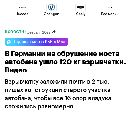
Jaecoo
Changan
Geely
Все марки
7 февраля 2022
НОВОСТИ
Voyah
Haval
Omoda
Подписаться на РБК в Max
В Германии на обрушение моста
Volga
Esteo
Lada
автобана ушло 120 кг взрывчатки.
Видео
Взрывчатку заложили почти в 2 тыс.
нишах конструкции старого участка
автобана, чтобы все 16 опор виадука
сложились равномерно