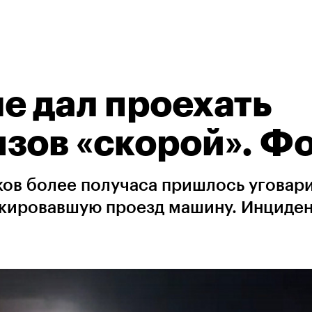
е дал проехать
зов «скорой». Ф
ов более получаса пришлось уговар
окировавшую проезд машину. Инциде