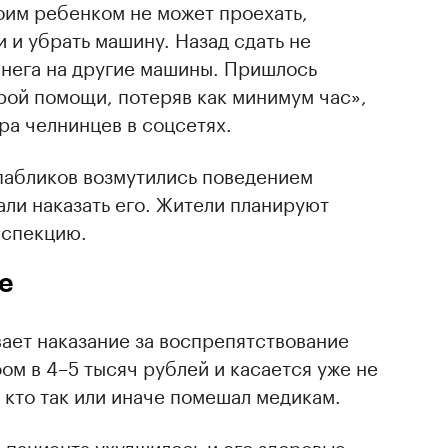
оим ребенком не может проехать,
и и убрать машину. Назад сдать не
 снега на другие машины. Пришлось
рой помощи, потеряв как минимум час»,
ра челнинцев в соцсетях.
пабликов возмутились поведением
ли наказать его. Жители планируют
нспекцию.
е
ает наказание за воспрепятствование
м в 4–5 тысяч рублей и касается уже не
, кто так или иначе помешал медикам.
е пациента ухудшилось и его здоровью