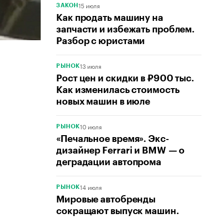
15 июля
ЗАКОН
Как продать машину на
запчасти и избежать проблем.
Разбор с юристами
13 июля
РЫНОК
Рост цен и скидки в ₽900 тыс.
Как изменилась стоимость
новых машин в июле
10 июля
РЫНОК
«Печальное время». Экс-
дизайнер Ferrari и BMW — о
деградации автопрома
14 июля
РЫНОК
Мировые автобренды
сокращают выпуск машин.