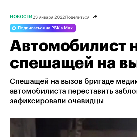
23 января 2022
Поделиться
НОВОСТИ
Подписаться на РБК в Max
Автомобилист н
спешащей на вы
Спешащей на вызов бригаде медик
автомобилиста переставить забл
зафиксировали очевидцы