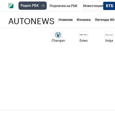
Подписка на РБК
Инвестиции
AUTONEWS
РБК Вино
Спорт
Школа управлени
Новинки
Изнанка
Легенды 90
Национальные проекты
Город
Ст
Changan
Esteo
Volga
Кредитные рейтинги
Франшизы
Проверка контрагентов
Политика