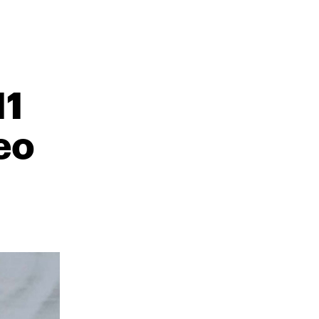
11
ео