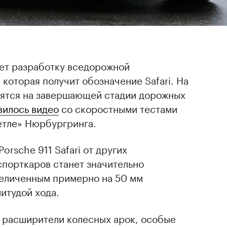
ет разработку вседорожной
 которая получит обозначение Safari. На
ятся на завершающей стадии дорожных
вилось видео
со скоростными тестами
етле» Нюрбургринга.
rsche 911 Safari от других
спорткаров станет значительно
величенным примерно на 50 мм
итудой хода.
т расширители колесных арок, особые