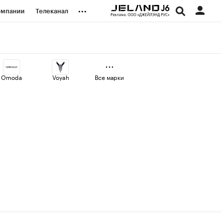
...
омпании
Телеканал
изионеры
дования
Omoda
Voyah
Все марки
наличной валюты