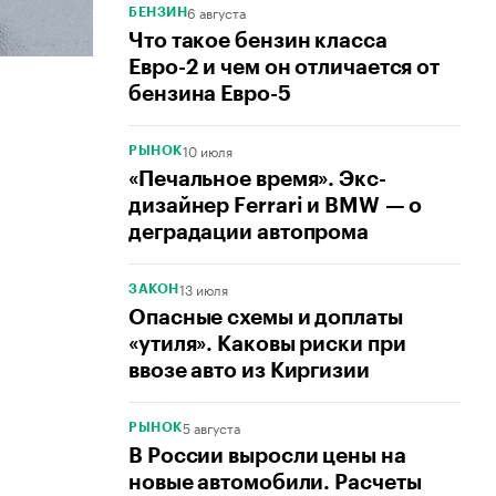
6 августа
БЕНЗИН
Что такое бензин класса
Евро-2 и чем он отличается от
бензина Евро-5
10 июля
РЫНОК
«Печальное время». Экс-
дизайнер Ferrari и BMW — о
деградации автопрома
13 июля
ЗАКОН
Опасные схемы и доплаты
«утиля». Каковы риски при
ввозе авто из Киргизии
5 августа
РЫНОК
В России выросли цены на
новые автомобили. Расчеты