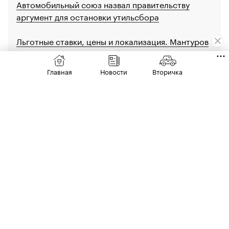
Автомобильный союз назвал правительству
аргумент для остановки утильсбора
Льготные ставки, цены и локализация. Мантуров
— о последствиях утильсбора
Главная
Новости
Вторичка
Эти дешевые модели можно купить на разницу
между старым и новым «утилем»
Авторы
Теги
Редакция Autonews