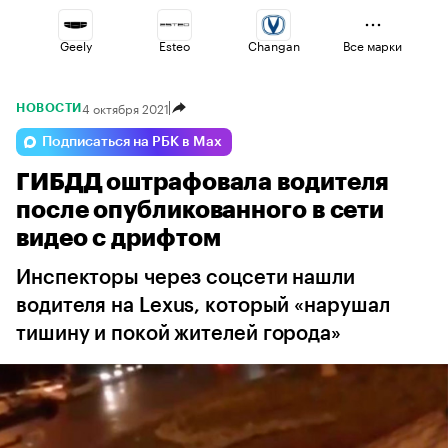
Geely
Esteo
Changan
Все марки
4 октября 2021
НОВОСТИ
Lada
Jaecoo
Haval
Подписаться на РБК в Max
ГИБДД оштрафовала водителя
Voyah
Volga
Omoda
после опубликованного в сети
видео с дрифтом
Инспекторы через соцсети нашли
водителя на Lexus, который «нарушал
тишину и покой жителей города»