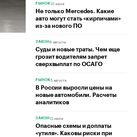
10 июля
РЫНОК
Не только Mercedes. Какие
авто могут стать «кирпичами»
из-за нового ПО
6 августа
ЗАКОН
Суды и новые траты. Чем еще
грозит водителям запрет
сверхвыплат по ОСАГО
5 августа
РЫНОК
В России выросли цены на
новые автомобили. Расчеты
аналитиков
13 июля
ЗАКОН
Опасные схемы и доплаты
«утиля». Каковы риски при