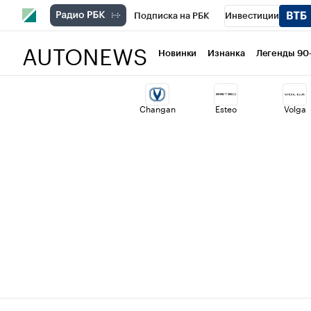
Подписка на РБК
Инвестиции
AUTONEWS
РБК Вино
Спорт
Школа управлени
Новинки
Изнанка
Легенды 90
Национальные проекты
Город
Ст
Changan
Esteo
Volga
Кредитные рейтинги
Франшизы
Проверка контрагентов
Политика