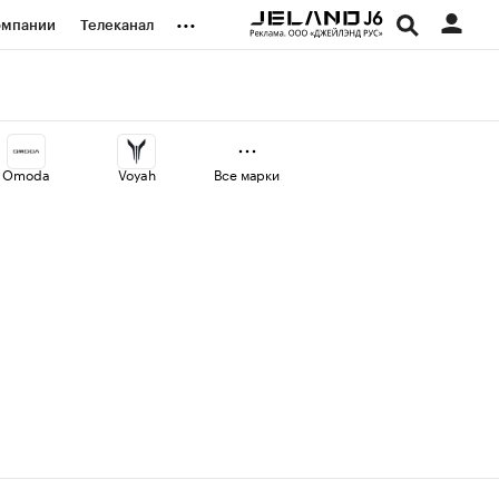
...
омпании
Телеканал
изионеры
дования
Omoda
Voyah
Все марки
наличной валюты