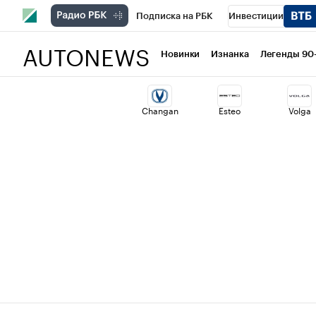
Подписка на РБК
Инвестиции
AUTONEWS
РБК Вино
Спорт
Школа управлени
Новинки
Изнанка
Легенды 90
Национальные проекты
Город
Ст
Changan
Esteo
Volga
Кредитные рейтинги
Франшизы
Политика
Экономика
Бизнес
Т