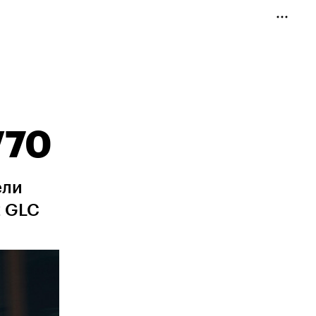
V70
ели
z GLC