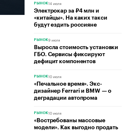
14 июля
РЫНОК
Электрокар за ₽4 млн и
«китайцы». На каких такси
будут ездить россияне
9 июля
РЫНОК
Выросла стоимость установки
ГБО. Сервисы фиксируют
дефицит компонентов
10 июля
РЫНОК
«Печальное время». Экс-
дизайнер Ferrari и BMW — о
деградации автопрома
10 июля
РЫНОК
«Востребованы массовые
модели». Как выгодно продать