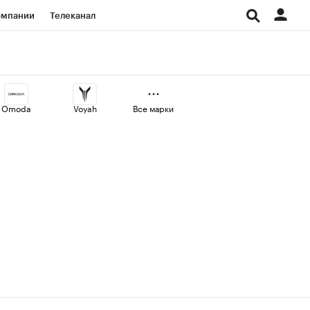
омпании
Телеканал
изионеры
дования
Omoda
Voyah
Все марки
Проверка контрагентов