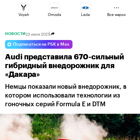
Voyah
Omoda
Lada
Все марки
23 июля 2021
НОВОСТИ
Haval
Geely
Jaecoo
Подписаться на РБК в Max
Audi представила 670-сильный
Esteo
Volga
Changan
гибридный внедорожник для
«Дакара»
Немцы показали новый внедорожник, в
котором использовали технологии из
гоночных серий Formula E и DTM