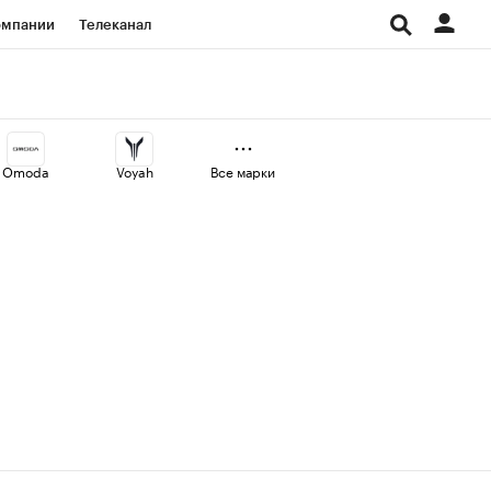
омпании
Телеканал
изионеры
дования
Omoda
Voyah
Все марки
Проверка контрагентов