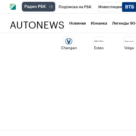
Подписка на РБК
Инвестиции
AUTONEWS
РБК Вино
Спорт
Школа управлени
Новинки
Изнанка
Легенды 90
Национальные проекты
Город
Ст
Changan
Esteo
Volga
Кредитные рейтинги
Франшизы
Политика
Экономика
Бизнес
Т