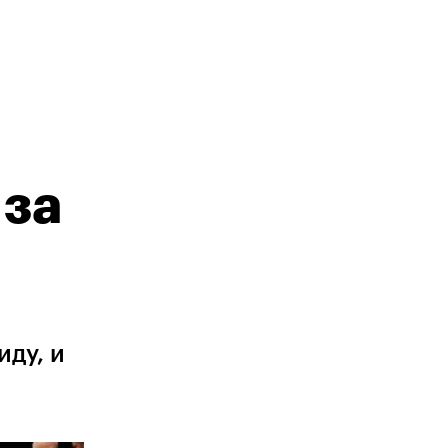
 за
ду, и