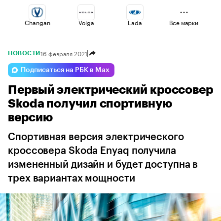
Changan
Volga
Lada
Все марки
16 февраля 2021
НОВОСТИ
Voyah
Jaecoo
Haval
Подписаться на РБК в Max
Первый электрический кроссовер
Omoda
Esteo
Geely
Skoda получил спортивную
версию
Спортивная версия электрического
кроссовера Skoda Enyaq получила
измененный дизайн и будет доступна в
трех вариантах мощности