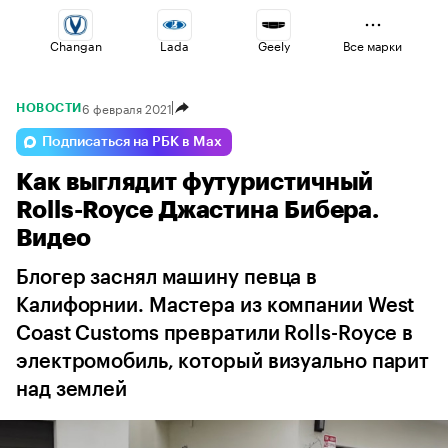
Changan
Lada
Geely
Все марки
6 февраля 2021
НОВОСТИ
Esteo
Omoda
Voyah
Подписаться на РБК в Max
Как выглядит футуристичный
Jaecoo
Volga
Haval
Rolls-Royce Джастина Бибера.
Видео
Блогер заснял машину певца в
Калифорнии. Мастера из компании West
Coast Customs превратили Rolls-Royce в
электромобиль, который визуально парит
над землей