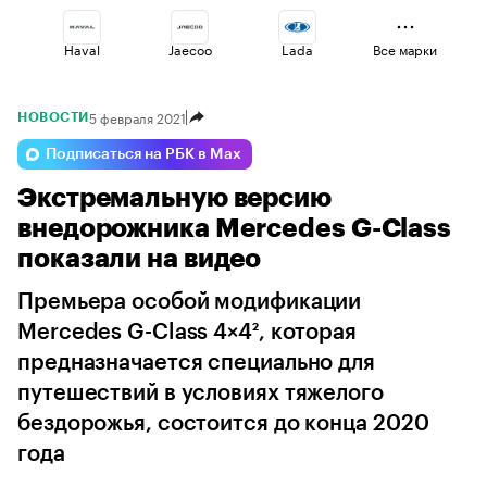
Haval
Jaecoo
Lada
Все марки
5 февраля 2021
НОВОСТИ
Changan
Volga
Omoda
Подписаться на РБК в Max
Экстремальную версию
Voyah
Geely
Esteo
внедорожника Mercedes G-Class
показали на видео
Премьера особой модификации
Mercedes G-Class 4×4², которая
предназначается специально для
путешествий в условиях тяжелого
бездорожья, состоится до конца 2020
года