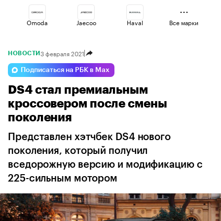
Omoda
Jaecoo
Haval
Все марки
3 февраля 2021
НОВОСТИ
Esteo
Geely
Lada
Подписаться на РБК в Max
DS4 стал премиальным
Voyah
Volga
Changan
кроссовером после смены
поколения
Представлен хэтчбек DS4 нового
поколения, который получил
вседорожную версию и модификацию с
225-сильным мотором