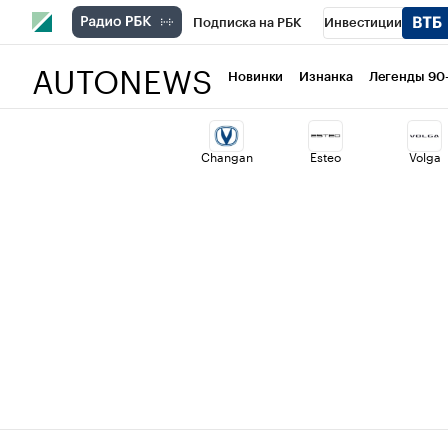
Подписка на РБК
Инвестиции
AUTONEWS
РБК Вино
Спорт
Школа управлени
Новинки
Изнанка
Легенды 90
Национальные проекты
Город
Ст
Changan
Esteo
Volga
Кредитные рейтинги
Франшизы
Проверка контрагентов
Политика