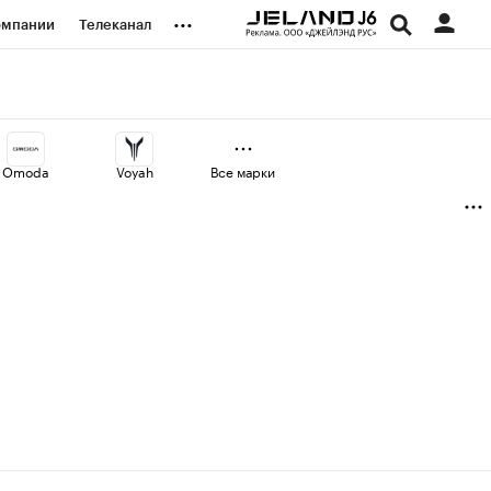
...
омпании
Телеканал
изионеры
дования
Omoda
Voyah
Все марки
наличной валюты