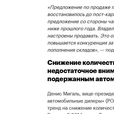
«Предложение по продаже 
00:00
/
00:00
восстановилось до пост-кар
предложение со стороны ча
ниже прошлого года. Владе
настроены продавать. Это о
повышается конкуренция за
пополнения складов»
, — по
Снижение количеств
недостаточное вним
подержанным авто
Денис Мигаль, вице-презид
автомобильные дилеры» (РОА
тренд на снижение количес