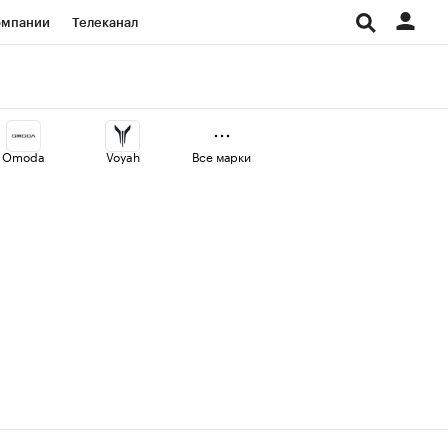
омпании
Телеканал
изионеры
дования
Omoda
Voyah
Все марки
Проверка контрагентов