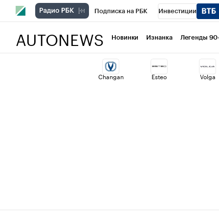
Подписка на РБК
Инвестиции
AUTONEWS
РБК Вино
Спорт
Школа управлени
Новинки
Изнанка
Легенды 90
Национальные проекты
Город
Ст
Changan
Esteo
Volga
Кредитные рейтинги
Франшизы
Политика
Экономика
Бизнес
Т