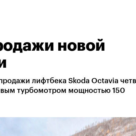
родажи новой
и
продажи лифтбека Skoda Octavia чет
новым турбомотром мощностью 150