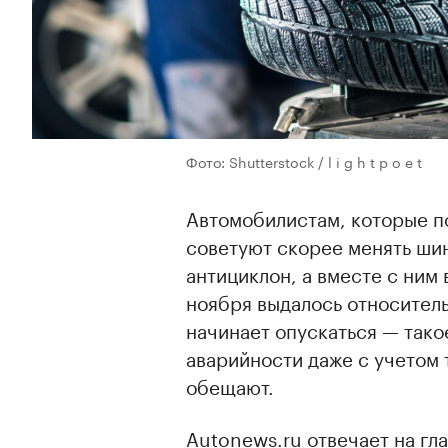
Фото: Shutterstock / l i g h t p o e t
Автомобилистам, которые п
советуют скорее менять шин
антициклон, а вместе с ним
ноября выдалось относител
начинает опускаться — тако
аварийности даже с учетом т
обещают.
Autonews.ru отвечает на гл