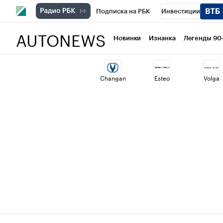
Подписка на РБК
Инвестиции
AUTONEWS
РБК Вино
Спорт
Школа управлени
Новинки
Изнанка
Легенды 90
Национальные проекты
Город
Ст
Changan
Esteo
Volga
Кредитные рейтинги
Франшизы
Политика
Экономика
Бизнес
Т