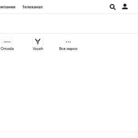
омпании
Телеканал
изионеры
дования
Omoda
Voyah
Все марки
Проверка контрагентов