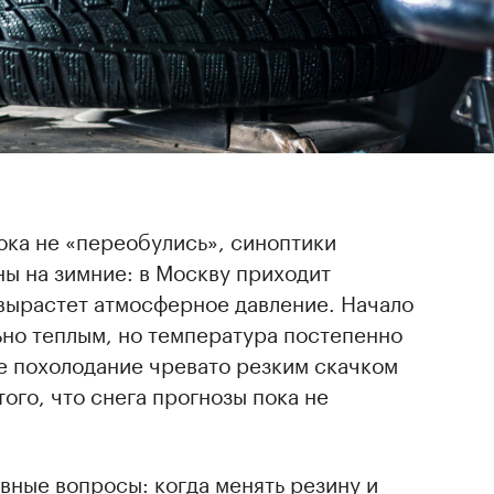
ока не «переобулись», синоптики
ы на зимние: в Москву приходит
 вырастет атмосферное давление. Начало
ьно теплым, но температура постепенно
е похолодание чревато резким скачком
ого, что снега прогнозы пока не
авные вопросы: когда менять резину и