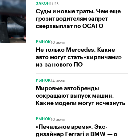
11:25
ЗАКОН
Суды и новые траты. Чем еще
грозит водителям запрет
сверхвыплат по ОСАГО
10 июля
РЫНОК
Не только Mercedes. Какие
авто могут стать «кирпичами»
из-за нового ПО
14 июля
РЫНОК
Мировые автобренды
сокращают выпуск машин.
Какие модели могут исчезнуть
10 июля
РЫНОК
«Печальное время». Экс-
дизайнер Ferrari и BMW — о