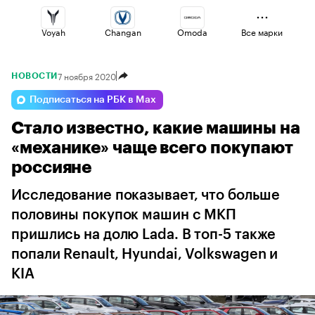
Voyah
Changan
Omoda
Все марки
7 ноября 2020
НОВОСТИ
Esteo
Haval
Geely
Подписаться на РБК в Max
Стало известно, какие машины на
Jaecoo
Lada
Volga
«механике» чаще всего покупают
россияне
Исследование показывает, что больше
половины покупок машин с МКП
пришлись на долю Lada. В топ-5 также
попали Renault, Hyundai, Volkswagen и
KIA