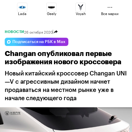
Lada
Geely
Voyah
Все марки
26 октября 2020
НОВОСТИ
Esteo
Omoda
Haval
Подписаться на РБК в Max
Changan опубликовал первые
Volga
Changan
Jaecoo
изображения нового кроссовера
Новый китайский кроссовер Changan UNI
—V с агрессивным дизайном начнет
продаваться на местном рынке уже в
начале следующего года