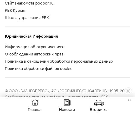
Сайт знакомств podbor.ru
РБК Курсы
Школа управления РБК
Юридическая Информация
Информация об ограничениях
О соблюдении авторских прав
Политика в отношении обработки персональных данных
Политика обработки файлов cookie
© ООО «БИЗНЕСПРЕСС», АО «РОСБИЗНЕСКОНСАЛТИНГ», 1995–2026.
Сообщения и материалы информационного агентства «РБК»
(свидетельство о регистрации средства массовой информации выдано
Федеральной службой по надзору в сфере связи, информационных
Главная
Новости
Вторичка
технологий и массовых коммуникаций (Роскомнадзор) 09.12.2015
за номером ИА №ФС77-63848) и сетевого издания «РБК»
(свидетельство о регистрации средства массовой информации выдано
Федеральной службой по надзору в сфере связи, информационных