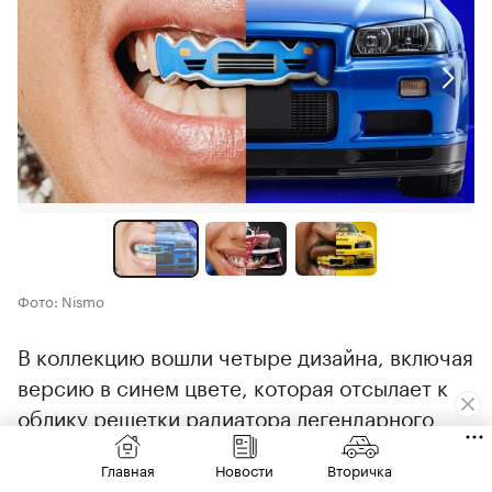
Фото: Nismo
В коллекцию вошли четыре дизайна, включая
версию в синем цвете, которая отсылает к
облику решетки радиатора легендарного
Skyline R34 GT-R — с характерными
Главная
Новости
Вторичка
черными вставками и янтарными