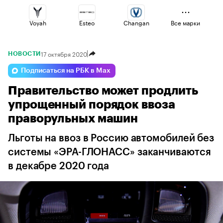
Voyah
Esteo
Changan
Все марки
17 октября 2020
НОВОСТИ
Haval
Volga
Jaecoo
Подписаться на РБК в Max
Правительство может продлить
Lada
Omoda
Geely
упрощенный порядок ввоза
праворульных машин
Льготы на ввоз в Россию автомобилей без
системы «ЭРА-ГЛОНАСС» заканчиваются
в декабре 2020 года