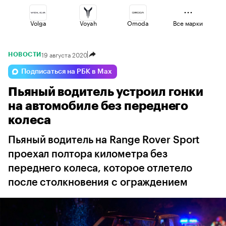
Volga
Voyah
Omoda
Все марки
19 августа 2020
НОВОСТИ
Lada
Changan
Geely
Подписаться на РБК в Max
Пьяный водитель устроил гонки
Esteo
Haval
Jaecoo
на автомобиле без переднего
колеса
Пьяный водитель на Range Rover Sport
проехал полтора километра без
переднего колеса, которое отлетело
после столкновения с ограждением