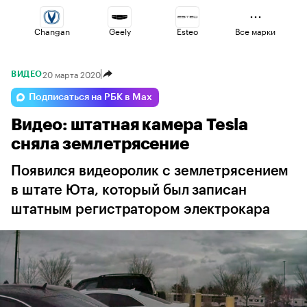
Changan
Geely
Esteo
Все марки
20 марта 2020
ВИДЕО
Jaecoo
Lada
Omoda
Подписаться на РБК в Max
Видео: штатная камера Tesla
Voyah
Haval
Volga
сняла землетрясение
Появился видеоролик с землетрясением
в штате Юта, который был записан
штатным регистратором электрокара