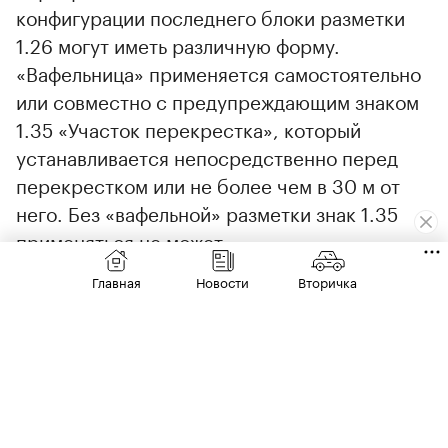
конфигурации последнего блоки разметки
00:00
/
00:00
1.26 могут иметь различную форму.
«Вафельница» применяется самостоятельно
или совместно с предупреждающим знаком
1.35 «Участок перекрестка», который
устанавливается непосредственно перед
перекрестком или не более чем в 30 м от
него. Без «вафельной» разметки знак 1.35
применяться не может.
Главная
Новости
Вторичка
«Вафельница» обозначает участок
перекрестка, где за исключением ряда
случаев, оговоренных в ПДД, запрещено
останавливаться более 5 с, если
транспортное средство (ТС) создаст при
этом препятствие для движения в