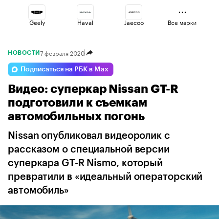
Geely
Haval
Jaecoo
Все марки
7 февраля 2020
НОВОСТИ
Lada
Changan
Omoda
Подписаться на РБК в Max
Видео: суперкар Nissan GT-R
Esteo
Voyah
Volga
подготовили к съемкам
автомобильных погонь
Nissan опубликовал видеоролик с
рассказом о специальной версии
суперкара GT-R Nismo, который
превратили в «идеальный операторский
автомобиль»