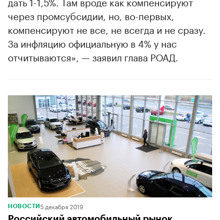
дать 1-1,5%. Там вроде как компенсируют
00:00
/
00:00
через промсубсидии, но, во-первых,
компенсируют не все, не всегда и не сразу.
За инфляцию официальную в 4% у нас
отчитываются», — заявил глава РОАД.
5 декабря 2019
НОВОСТИ
Российский автомобильный рынок