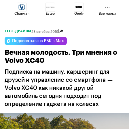
Changan
Esteo
Geely
Все марки
23 октября 2019
ТЕСТ-ДРАЙВЫ
Omoda
Lada
Haval
Подписаться на РБК в Max
Вечная молодость. Три мнения о
Jaecoo
Volga
Voyah
Volvo XC40
Подписка на машину, каршеринг для
друзей и управление со смартфона —
Volvo XC40 как никакой другой
автомобиль сегодня подходит под
определение гаджета на колесах