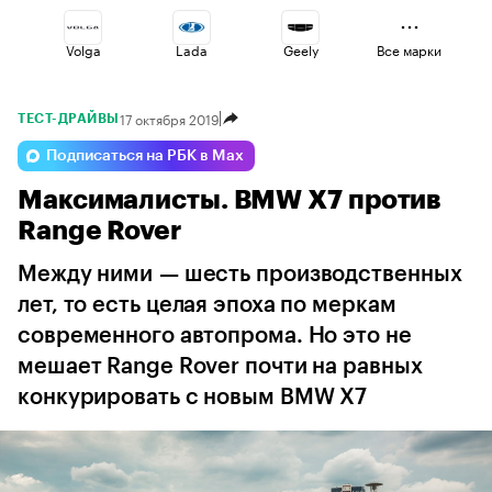
Volga
Lada
Geely
Все марки
17 октября 2019
ТЕСТ-ДРАЙВЫ
Changan
Haval
Jaecoo
Подписаться на РБК в Max
Максималисты. BMW X7 против
Omoda
Esteo
Voyah
Range Rover
Между ними — шесть производственных
лет, то есть целая эпоха по меркам
современного автопрома. Но это не
мешает Range Rover почти на равных
конкурировать с новым BMW X7