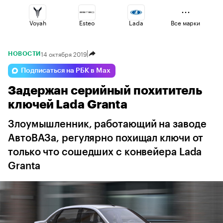
Voyah
Esteo
Lada
Все марки
14 октября 2019
НОВОСТИ
Geely
Changan
Jaecoo
Подписаться на РБК в Max
Задержан серийный похититель
Omoda
Haval
Volga
ключей Lada Granta
Злоумышленник, работающий на заводе
АвтоВАЗа, регулярно похищал ключи от
только что сошедших с конвейера Lada
Granta