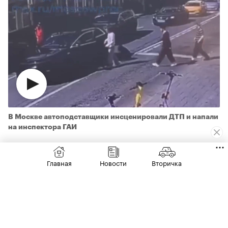
В Москве автоподставщики инсценировали ДТП и напали
на инспектора ГАИ
Преступление было совершено 28 июня.
Главная
Новости
Вторичка
Водитель за рулем «китайца» услышал удар
сзади и обнаружил на асфальте
несовершеннолетнюю девушку.