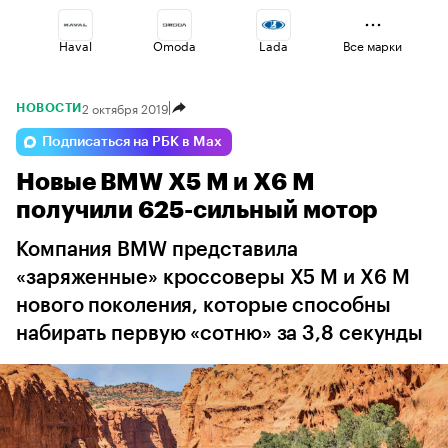
Haval
Omoda
Lada
Все марки
2 октября 2019
НОВОСТИ
Voyah
Volga
Geely
Подписаться на РБК в Max
Новые BMW X5 M и X6 M
Jaecoo
Changan
Esteo
получили 625-сильный мотор
Компания BMW представила
«заряженные» кроссоверы X5 M и X6 M
нового поколения, которые способны
набирать первую «сотню» за 3,8 секунды