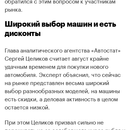
обратился с этим вопросом к участникам
рынка.
Широкий выбор машин и есть
дисконты
Глава аналитического агентства «Автостат»
Сергей Целиков считает август крайне
удачным временем для покупки нового
автомобиля. Эксперт объяснил, что сейчас
на рынке представлен весьма широкий
выбор разнообразных моделей, на машины
есть скидки, а деловая активность в целом
остается низкой.
00:00
/
00:00
При этом Целиков призвал сильно не
переживать из-за ослабевшего курса рубля и