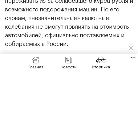
возможного подорожания машин. По его
словам, «незначительные» валютные
колебания не смогут повлиять на стоимость
автомобилей, официально поставляемых и
собираемых в России.
«Чтобы цены на такие машины заметно
пошли вверх, курс должен просесть и
Главная
Новости
Вторичка
закрепиться на уровне около 85–90 руб. за
доллар», — заключил эксперт.