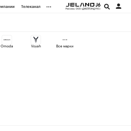
...
омпании
Телеканал
изионеры
дования
Omoda
Voyah
Все марки
наличной валюты