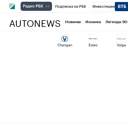
Подписка на РБК
Инвестиции
AUTONEWS
РБК Вино
Спорт
Школа управлени
Новинки
Изнанка
Легенды 90
Национальные проекты
Город
Ст
Changan
Esteo
Volga
Кредитные рейтинги
Франшизы
Проверка контрагентов
Политика