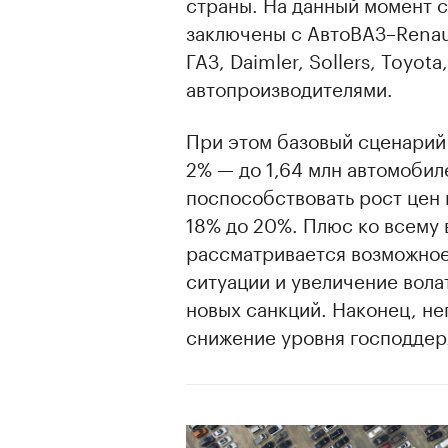
страны. На данный момент 
заключены с АвтоВАЗ–Renaul
ГАЗ, Daimler, Sollers, Toyo
автопроизводителями.
При этом базовый сценарий
2% — до 1,64 млн автомоби
поспособствовать рост цен
18% до 20%. Плюс ко всему 
00:00
/
00:00
рассматривается возможно
ситуации и увеличение вола
новых санкций. Наконец, не
снижение уровня господдер