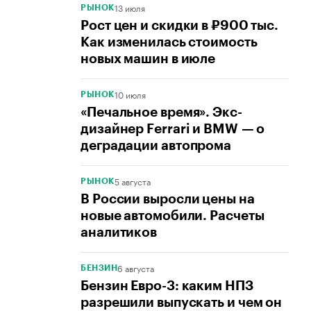
13 июля
РЫНОК
Рост цен и скидки в ₽900 тыс.
Как изменилась стоимость
новых машин в июле
10 июля
РЫНОК
«Печальное время». Экс-
дизайнер Ferrari и BMW — о
деградации автопрома
5 августа
РЫНОК
В России выросли цены на
новые автомобили. Расчеты
аналитиков
6 августа
БЕНЗИН
Бензин Евро-3: каким НПЗ
разрешили выпускать и чем он