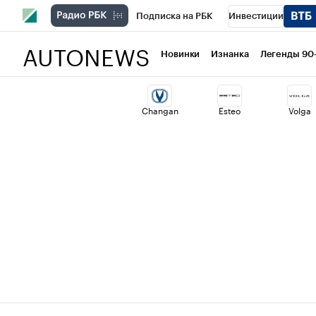
Подписка на РБК
Инвестиции
AUTONEWS
РБК Вино
Спорт
Школа управлени
Новинки
Изнанка
Легенды 90
Национальные проекты
Город
Ст
Changan
Esteo
Volga
Кредитные рейтинги
Франшизы
Политика
Экономика
Бизнес
Т