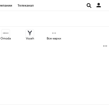
омпании
Телеканал
изионеры
дования
Omoda
Voyah
Все марки
Проверка контрагентов