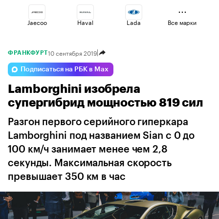
Jaecoo
Haval
Lada
Все марки
10 сентября 2019
ФРАНКФУРТ
Omoda
Esteo
Geely
Подписаться на РБК в Max
Lamborghini изобрела
Volga
Changan
Voyah
супергибрид мощностью 819 сил
Разгон первого серийного гиперкара
Lamborghini под названием Sian с 0 до
100 км/ч занимает менее чем 2,8
секунды. Максимальная скорость
превышает 350 км в час