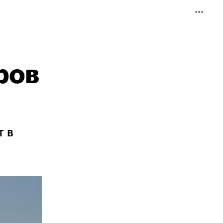
ров
т в