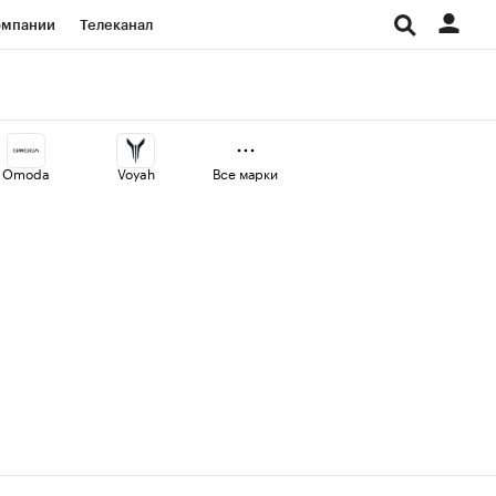
омпании
Телеканал
изионеры
дования
Omoda
Voyah
Все марки
Проверка контрагентов