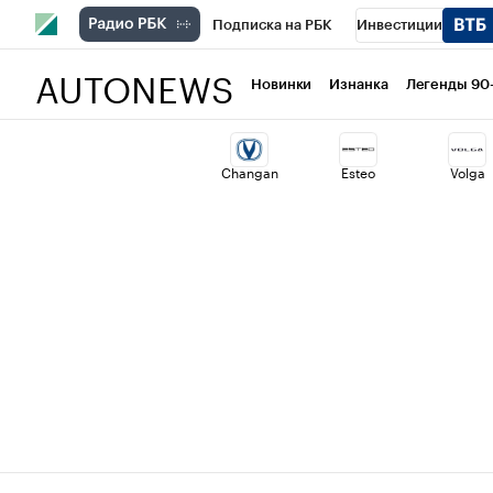
Подписка на РБК
Инвестиции
AUTONEWS
РБК Вино
Спорт
Школа управлени
Новинки
Изнанка
Легенды 90
Национальные проекты
Город
Ст
Changan
Esteo
Volga
Кредитные рейтинги
Франшизы
Политика
Экономика
Бизнес
Т