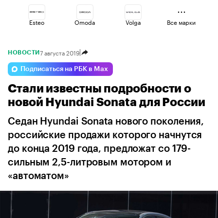
Esteo
Omoda
Volga
Все марки
7 августа 2019
НОВОСТИ
Jaecoo
Voyah
Haval
Подписаться на РБК в Max
Стали известны подробности о
Geely
Lada
Changan
новой Hyundai Sonata для России
Седан Hyundai Sonata нового поколения,
российские продажи которого начнутся
до конца 2019 года, предложат со 179-
сильным 2,5-литровым мотором и
«автоматом»