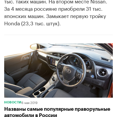
тыс. таких машин. На втором месте Nissan.
00:00
/
00:00
За 4 месяца россияне приобрели 31 тыс.
японских машин. Замыкает первую тройку
Honda (23,3 тыс. штук).
6 мая 2019
НОВОСТИ
Названы самые популярные праворульные
автомобили в России