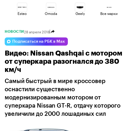
Esteo
Omoda
Geely
Все марки
28 апреля 2018
НОВОСТИ
Jaecoo
Voyah
Haval
Подписаться на РБК в Max
Видео: Nissan Qashqai с мотором
Volga
Lada
Changan
от суперкара разогнался до 380
км/ч
Самый быстрый в мире кроссовер
оснастили существенно
модернизированным мотором от
суперкара Nissan GT-R, отдачу которого
увеличили до 2000 лошадиных сил