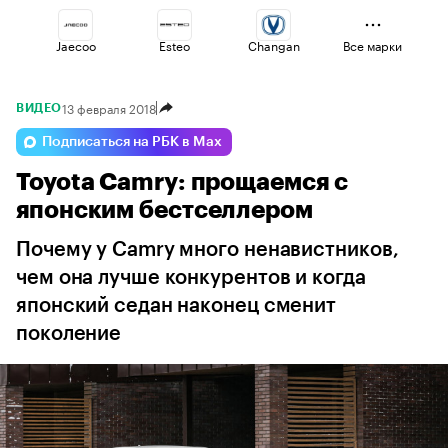
Jaecoo
Esteo
Changan
Все марки
13 февраля 2018
ВИДЕО
Voyah
Omoda
Volga
Подписаться на РБК в Max
Toyota Camry: прощаемся с
Lada
Geely
Haval
японским бестселлером
Почему у Camry много ненавистников,
чем она лучше конкурентов и когда
японский седан наконец сменит
поколение