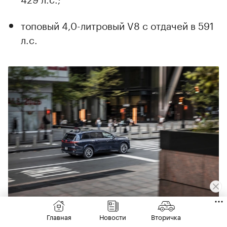
топовый 4,0-литровый V8 с отдачей в 591
л.с.
В целом все модели имеют несколько модификаций — и
Главная
Новости
Вторичка
бензиновые, и дизельные
(Фото: Audi AG)