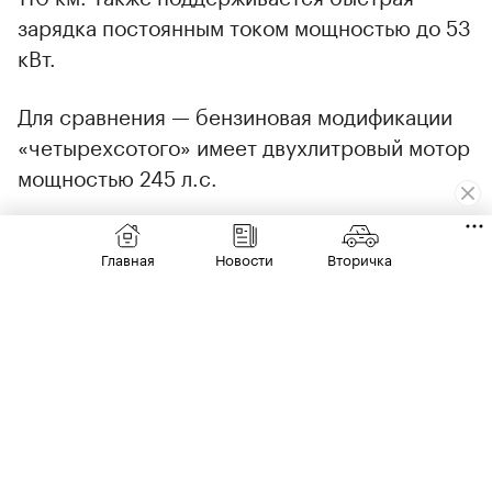
зарядка постоянным током мощностью до 53
кВт.
Для сравнения — бензиновая модификации
«четырехсотого» имеет двухлитровый мотор
мощностью 245 л.с.
Внедорожные характеристики сохранены в
полном объеме: автомобиль оснащен рамой
Главная
Новости
Вторичка
лестничного типа, интеллектуальным полным
приводом, понижающей передачей и
00:00
/
00:00
блокировкой всех дифференциалов.
Доступно 12 режимов движения, включая
режим «Эксперт» с возможностью
индивидуальной настройки.