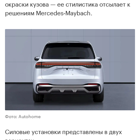
окраски кузова — ее стилистика отсылает к
00:00
/
00:00
решениям Mercedes‑Maybach.
Фото: Autohome
Силовые установки представлены в двух
вариантах: