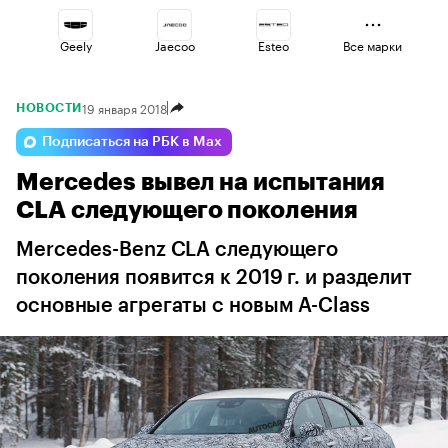
Geely
Jaecoo
Esteo
Все марки
19 января 2018
НОВОСТИ
Volga
Lada
Haval
Подписаться на РБК в Max
Mercedes вывел на испытания
Changan
Voyah
Omoda
CLA следующего поколения
Mercedes-Benz CLA следующего
поколения появится к 2019 г. и разделит
основные агрегаты с новым A-Class