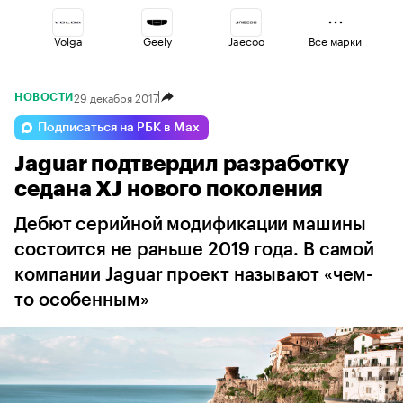
Volga
Geely
Jaecoo
Все марки
29 декабря 2017
НОВОСТИ
Omoda
Esteo
Haval
Подписаться на РБК в Max
Jaguar подтвердил разработку
Changan
Voyah
Lada
седана XJ нового поколения
Дебют серийной модификации машины
состоится не раньше 2019 года. В самой
компании Jaguar проект называют «чем-
то особенным»