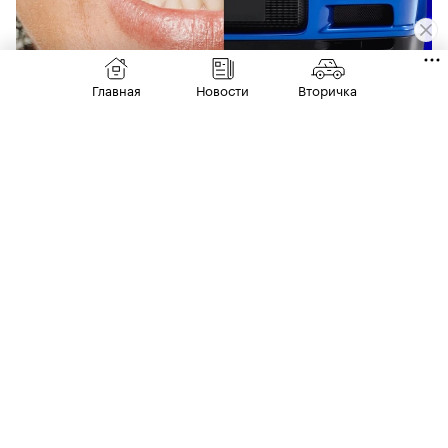
Главная
Новости
Вторичка
Фото: Nismo
В коллекцию вошли четыре дизайна, включая
версию в синем цвете, которая отсылает к
облику решетки радиатора легендарного
Skyline R34 GT-R — с характерными
черными вставками и янтарными
точками-«поворотниками».
00:00
/
00:00