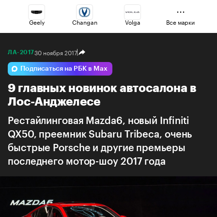
Geely
Changan
Volga
Все марки
30 ноября 2017
ЛА-2017
Omoda
Esteo
Jaecoo
Подписаться на РБК в Max
9 главных новинок автосалона в
Haval
Voyah
Lada
Лос-Анджелесе
Рестайлинговая Mazda6, новый Infiniti
QX50, преемник Subaru Tribeca, очень
быстрые Porsche и другие премьеры
последнего мотор-шоу 2017 года