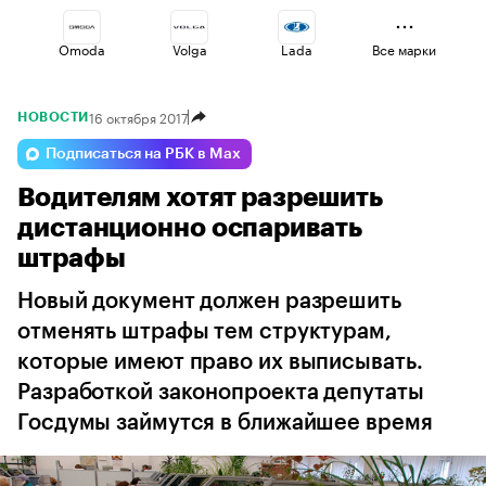
Omoda
Volga
Lada
Все марки
16 октября 2017
НОВОСТИ
Haval
Changan
Esteo
Подписаться на РБК в Max
Водителям хотят разрешить
Jaecoo
Voyah
Geely
дистанционно оспаривать
штрафы
Новый документ должен разрешить
отменять штрафы тем структурам,
которые имеют право их выписывать.
Разработкой законопроекта депутаты
Госдумы займутся в ближайшее время