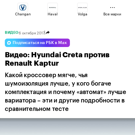
Changan
Haval
Volga
Все марки
6 октября 2017
ВИДЕО
Esteo
Geely
Voyah
Подписаться на РБК в Max
Видео: Hyundai Creta против
Omoda
Jaecoo
Lada
Renault Kaptur
Какой кроссовер мягче, чья
шумоизоляция лучше, у кого богаче
комплектация и почему «автомат» лучше
вариатора – эти и другие подробности в
сравнительном тесте