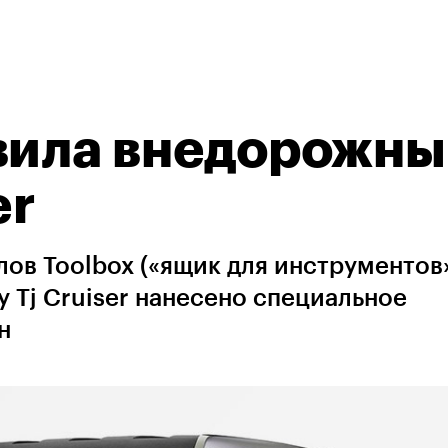
авила внедорожн
er
ов Toolbox («ящик для инструментов»
у Tj Cruiser нанесено специальное
н