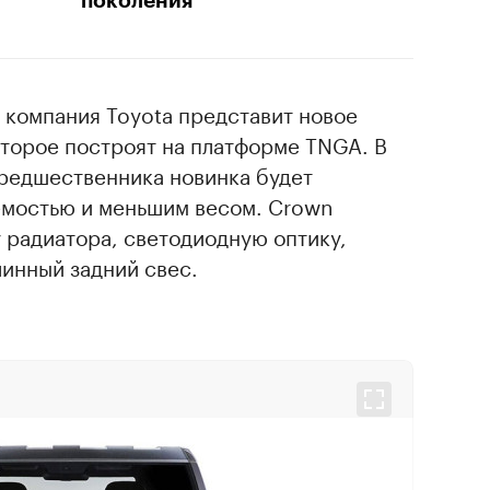
поколения
о компания Toyota представит новое
оторое построят на платформе TNGA. В
предшественника новинка будет
емостью и меньшим весом. Crown
 радиатора, светодиодную оптику,
инный задний свес.