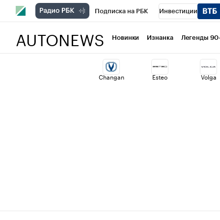
Подписка на РБК
Инвестиции
AUTONEWS
РБК Вино
Спорт
Школа управлени
Новинки
Изнанка
Легенды 90
Национальные проекты
Город
Ст
Changan
Esteo
Volga
Кредитные рейтинги
Франшизы
Политика
Экономика
Бизнес
Т