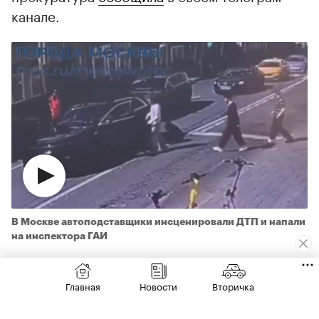
канале.
В Москве автоподставщики инсценировали ДТП и напали
на инспектора ГАИ
Преступление было совершено 28 июня.
Главная
Новости
Вторичка
Водитель за рулем «китайца» услышал удар
сзади и обнаружил на асфальте