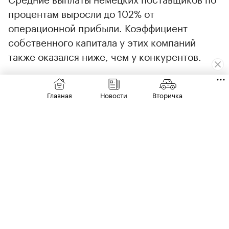
процентам выросли до 102% от
операционной прибыли. Коэффициент
собственного капитала у этих компаний
также оказался ниже, чем у конкурентов.
Отмечается, что с 2019 по 2025 год разрыв в
Главная
Новости
Вторичка
издержках между немецкими и китайскими
поставщиками резко вырос: пока немецкие
заводы увеличивали накладные расходы,
китайские предприятия сокращали
производственные и административные
затраты (в процентах от выручки).
00:00
/
00:00