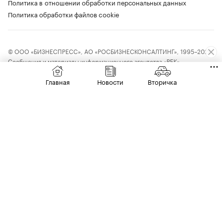
Политика в отношении обработки персональных данных
Политика обработки файлов cookie
© ООО «БИЗНЕСПРЕСС», АО «РОСБИЗНЕСКОНСАЛТИНГ», 1995–2026.
Сообщения и материалы информационного агентства «РБК»
(свидетельство о регистрации средства массовой информации выдано
Федеральной службой по надзору в сфере связи, информационных
Главная
Новости
Вторичка
технологий и массовых коммуникаций (Роскомнадзор) 09.12.2015
за номером ИА №ФС77-63848) и сетевого издания «РБК»
(свидетельство о регистрации средства массовой информации выдано
Федеральной службой по надзору в сфере связи, информационных
технологий и массовых коммуникаций (Роскомнадзор) 03.12.2021
за номером ЭЛ №ФС77-82385) сопровождаются пометкой «РБК».
18+
letters@rbc.ru
Владельцем сайта является информационное агентство «РБК».
Данные предоставлены:
Мосбиржа
,
Санкт-Петербургская биржа
.
Индексы облигаций предоставлены Cbonds.
Материалы с отметкой «Новости компаний» публикуются на правах
рекламы Чтобы отправить редакции сообщение, выделите часть текста
в статье и нажмите Ctrl+Enter