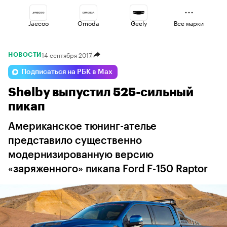
Jaecoo
Omoda
Geely
Все марки
14 сентября 2017
НОВОСТИ
Voyah
Haval
Lada
Подписаться на РБК в Max
Shelby выпустил 525-сильный
Esteo
Volga
Changan
пикап
Американское тюнинг-ателье
представило существенно
модернизированную версию
«заряженного» пикапа Ford F-150 Raptor