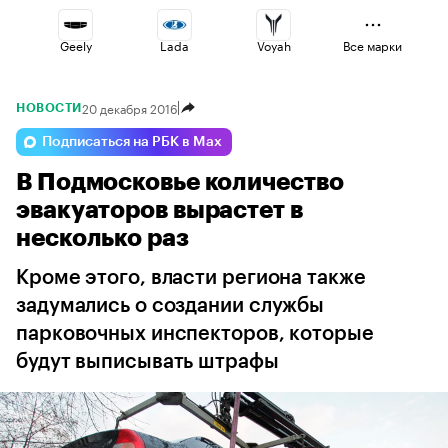
Geely
Lada
Voyah
Все марки
20 декабря 2016
НОВОСТИ
Haval
Esteo
Omoda
Подписаться на РБК в Max
В Подмосковье количество
Changan
Jaecoo
Volga
эвакуаторов вырастет в
несколько раз
Кроме этого, власти региона также
задумались о создании службы
парковочных инспекторов, которые
будут выписывать штрафы