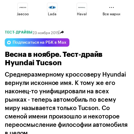
Jaecoo
Lada
Haval
Все марки
23 ноября 2015
ТЕСТ-ДРАЙВЫ
Esteo
Volga
Changan
Подписаться на РБК в Max
Весна в ноябре. Тест-драйв
Omoda
Voyah
Geely
Hyundai Tucson
Среднеразмерному кроссоверу Hyundai
вернули исконное имя. К тому же его
наконец-то унифицировали на всех
рынках - теперь автомобиль по всему
миру называется только Tucson. Со
сменой имени произошло и некоторое
переосмысление философии автомобиля
в целом...