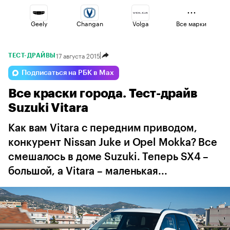
Geely
Changan
Volga
Все марки
17 августа 2015
ТЕСТ-ДРАЙВЫ
Lada
Omoda
Voyah
Подписаться на РБК в Max
Все краски города. Тест-драйв
Esteo
Haval
Jaecoo
Suzuki Vitara
Как вам Vitara с передним приводом,
конкурент Nissan Juke и Opel Mokka? Все
смешалось в доме Suzuki. Теперь SX4 –
большой, а Vitara – маленькая...